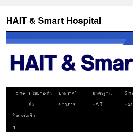
Skip
to
HAIT & Smart Hospital
content
Home
นโยบาย/คำ
ประกาศ/
มาตรฐาน
Sma
สั่ง
ข่าวสาร
HAIT
Hosp
กิจกรรม/อื่น
ๆ